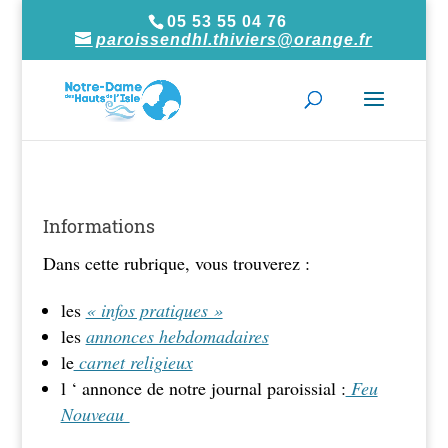
05 53 55 04 76
paroissendhl.thiviers@orange.fr
Informations
Dans cette rubrique, vous trouverez :
les
« infos pratiques »
les
annonces hebdomadaires
le
carnet religieux
l ‘ annonce de notre journal paroissial :
Feu
Nouveau